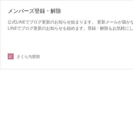
メンバーズ登録・解除
公式LINEでブログ更新のお知らせ始まります。 更新メールが届
LINEでブログ更新のお知らせを始めます。登録・解除もお気軽にしてみ
メ
↓https …
続きを読む
ン
バ
ー
さくら与那国
ズ
登
録・
解
除