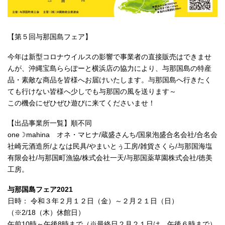
【第５回与那国島フェア】
今年は新型コロナウイルスの影響で事業者の直接販売はできませ
んが、沖縄宝島ららぽーと横浜店の協力により、与那国島の特産
品・素敵な商品を皆様へお届けいたします。与那国島へ行きたく
ても行けない皆様へ少しでも与那国の風を送ります～
この機会にぜひぜひ遊びに来てくださいませ！
【出品事業所一覧】順不同
one☽mahina オネ・マヒナ/蔵盛さんち/国泉泡盛合名会社/合名会
社崎元酒造所/よなは民具/やまいとぅ工房/雑貨さくら/与那国海塩
有限会社/与那国町漁協/株式会社一天/与那国薬草園株式会社/徳美
工房。
与那国島フェア2021
日時： 令和３年２月１２日（金）～２月２１日（日）
（※2/18（木）休館日）
午前10時～午後8時まで（※最終日２月２１日は、午後６時まで）