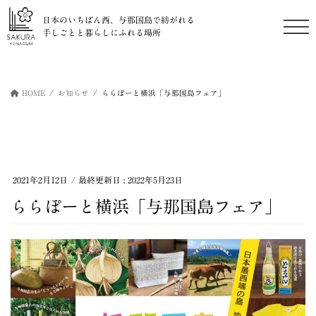
日本のいちばん西、与那国島で紡がれる
手しごとと暮らしにふれる場所
コ
ナ
ン
ビ
HOME
お知らせ
ららぽーと横浜「与那国島フェア」
テ
ゲ
ン
ー
ツ
シ
に
ョ
移
ン
動
に
2021年2月12日
/ 最終更新日 :
2022年5月23日
移
動
ららぽーと横浜「与那国島フェア」