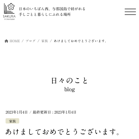
日本のいちばん西、与那国島で紡がれる
手しごとと暮らしにふれる場所
コ
ナ
ン
ビ
HOME
ブログ
家族
あけましておめでとうございます。
テ
ゲ
ン
ー
ツ
シ
に
ョ
移
ン
動
に
日々のこと
移
動
blog
2023年1月4日
/ 最終更新日 :
2023年1月4日
家族
あけましておめでとうございます。