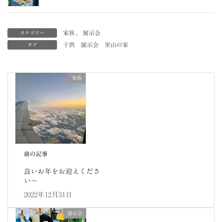
家族
、
展示会
カテゴリー
子供
展示会
里山の家
タグ
家族
前の記事
良いお年をお迎えくださ
い〜
2022年12月31日
展示会